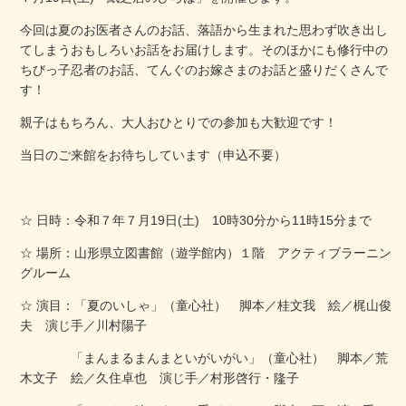
今回は夏のお医者さんのお話、落語から生まれた思わず吹き出し
てしまうおもしろいお話をお届けします。そのほかにも修行中の
ちびっ子忍者のお話、てんぐのお嫁さまのお話と盛りだくさんで
す！
親子はもちろん、大人おひとりでの参加も大歓迎です！
当日のご来館をお待ちしています（申込不要）
☆ 日時：令和７年７月19日(土) 10時30分から11時15分まで
☆ 場所：山形県立図書館（遊学館内）１階 アクティブラーニン
グルーム
☆ 演目：「夏のいしゃ」（童心社） 脚本／桂文我 絵／梶山俊
夫 演じ手／川村陽子
「まんまるまんまといがいがい」（童心社） 脚本／荒
木文子 絵／久住卓也 演じ手／村形啓行・隆子