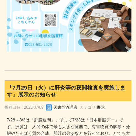
「7月29日（火）に肝炎等の夜間検査を実施しま
す」展示のお知らせ
投稿日時 : 2025/07/09
図書館管理者
カテゴリ:
展示
7/28～8/3は「肝臓週間」、そして7/28は「日本肝臓デー」で
す。肝臓は、人間の体で最も大きな臓器で、有害物質の解毒・分
解やたんぱく質の合成、胆汁の分泌などを行っており、とても大