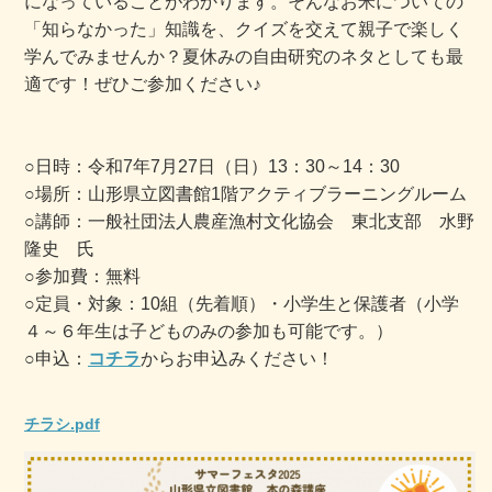
になっていることがわかります。そんなお米についての
「知らなかった」知識を、クイズを交えて親子で楽しく
学んでみませんか？
夏休みの自由研究のネタとしても最
適です！ぜひご参加ください♪
○日時：令和7年7月27日（日）13：30～14：30
○場所：山形県立図書館1階アクティブラーニングルーム
○講師：一般社団法人農産漁村文化協会 東北支部 水野
隆史 氏
○参加費：無料
○定員・対象：10組（先着順）・小学生と保護者（小学
４～６年生は子どものみの参加も可能です。）
○申込：
コチラ
からお申込みください！
チラシ.pdf