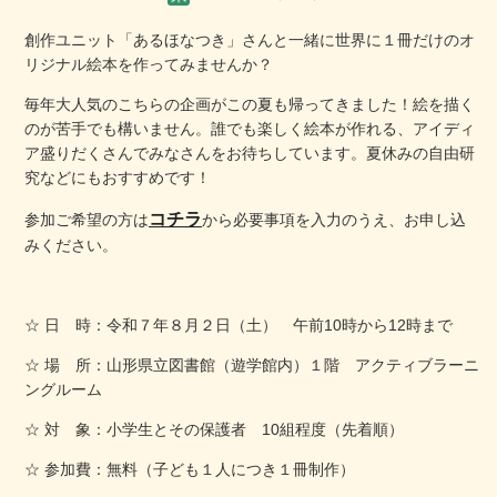
創作ユニット「あるほなつき」さんと一緒に世界に１冊だけのオ
リジナル絵本を作ってみませんか？
毎年大人気のこちらの企画がこの夏も帰ってきました！絵を描く
のが苦手でも構いません。誰でも楽しく絵本が作れる、アイディ
ア盛りだくさんでみなさんをお待ちしています。夏休みの自由研
究などにもおすすめです！
コチラ
参加ご希望の方は
から必要事項を入力のうえ、お申し込
みください。
☆ 日 時：令和７年８月２日（土） 午前10時から12時まで
☆ 場 所：山形県立図書館（遊学館内）１階 アクティブラーニ
ングルーム
☆ 対 象：小学生とその保護者 10組程度（先着順）
☆ 参加費：無料（子ども１人につき１冊制作）