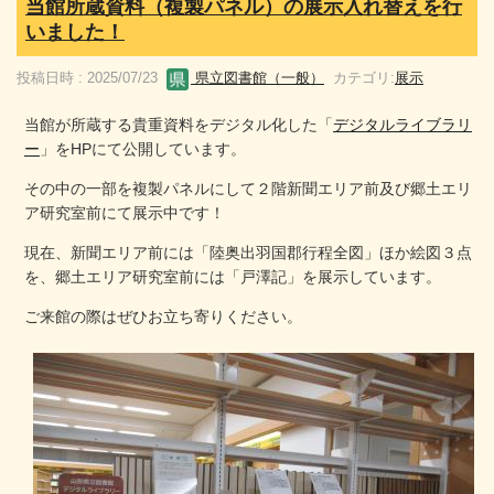
当館所蔵資料（複製パネル）の展示入れ替えを行
いました！
投稿日時 : 2025/07/23
県立図書館（一般）
カテゴリ:
展示
当館が所蔵する貴重資料をデジタル化した「
デジタルライブラリ
ー
」をHPにて公開しています。
その中の一部を複製パネルにして２階新聞エリア前及び郷土エリ
ア研究室前にて展示中です！
現在、新聞エリア前には「陸奥出羽国郡行程全図」ほか絵図３点
を、郷土エリア研究室前には「戸澤記」を展示しています。
ご来館の際はぜひお立ち寄りください。