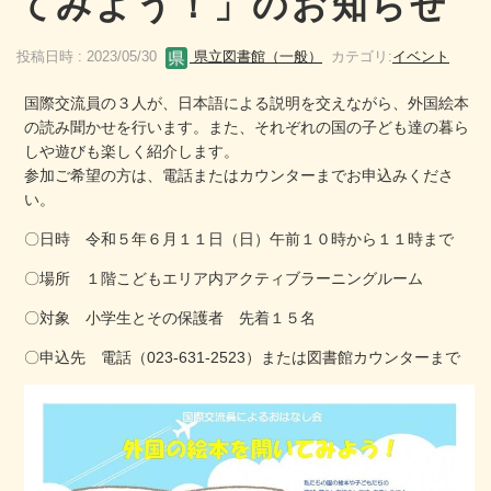
てみよう！」のお知らせ
投稿日時 : 2023/05/30
県立図書館（一般）
カテゴリ:
イベント
国際交流員の３人が、日本語による説明を交えながら、外国絵本
の読み聞かせを行います。また、それぞれの国の子ども達の暮ら
しや遊びも楽しく紹介します。
参加ご希望の方は、電話またはカウンターまでお申込みくださ
い。
〇日時 令和５年６月１１日（日）午前１０時から１１時まで
〇場所 １階こどもエリア内アクティブラーニングルーム
〇対象 小学生とその保護者 先着１５名
〇申込先 電話（023-631-2523）または図書館カウンターまで