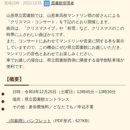
投稿日時 : 2021/12/15
図書館管理者
山形県立図書館では、山形東高校マンドリン部の皆さんによる
「クリスマス・コンサート」を下記のとおり開催します。
曲目は、「クリスマスイブ」や「粉雪」など、クリスマスのこの
時季にふさわしい曲ばかりです。
また、コンサートにあわせてマンドリンや音楽に関する本を展示
していますので、この機会にぜひ県立図書館にお越しいただき、
マンドリンの音色とあわせてお楽しみください。
車でお越しの場合は、県立図書館西側に隣接する遊学館駐車場が
便利です。
【概要】
日時：令和3年
12
月
25
日（土曜日）
12時45分
～
13時30分
場所：県立図書館エントランス
その他：参加費無料
／
どなたでも
／
申込不要
（印刷用）パンフレット
（PDF形式：627KB）